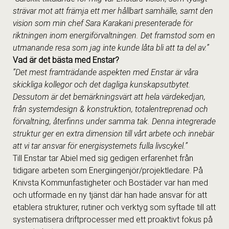
strävar mot att främja ett mer hållbart samhälle, samt den
vision som min chef Sara Karakani presenterade för
riktningen inom energiförvaltningen. Det framstod som en
utmanande resa som jag inte kunde låta bli att ta del av.”
Vad är det bästa med Enstar?
”Det mest framträdande aspekten med Enstar är våra
skickliga kollegor och det dagliga kunskapsutbytet.
Dessutom är det bemärkningsvärt att hela värdekedjan,
från systemdesign & konstruktion, totalentreprenad och
förvaltning, återfinns under samma tak. Denna integrerade
struktur ger en extra dimension till vårt arbete och innebär
att vi tar ansvar för energisystemets fulla livscykel.”
Till Enstar tar Abiel med sig gedigen erfarenhet från
tidigare arbeten som Energiingenjör/projektledare. På
Knivsta Kommunfastigheter och Bostäder var han med
och utformade en ny tjänst där han hade ansvar för att
etablera strukturer, rutiner och verktyg som syftade till att
systematisera driftprocesser med ett proaktivt fokus på