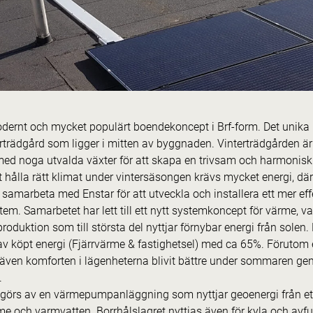
odernt och mycket populärt boendekoncept i Brf-form. Det unik
trädgård som ligger i mitten av byggnaden. Vinterträdgården är
med noga utvalda växter för att skapa en trivsam och harmonisk m
tt hålla rätt klimat under vintersäsongen krävs mycket energi, därf
t samarbeta med Enstar för att utveckla och installera ett mer ef
tem. Samarbetet har lett till ett nytt systemkoncept för värme, v
roduktion som till största del nyttjar förnybar energi från solen
v köpt energi (Fjärrvärme & fastighetsel) med ca 65%. Förutom e
även komforten i lägenheterna blivit bättre under sommaren geno
.
görs av en värmepumpanläggning som nyttjar geoenergi från ett
me och varmvatten. Borrhålslagret nyttjas även för kyla och avfu