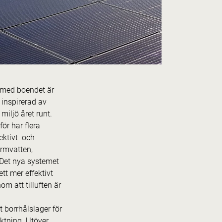
a med boendet är
 inspirerad av
iljö året runt.
ör har flera
fektivt och
armvatten,
. Det nya systemet
tt mer effektivt
m att tilluften är
 borrhålslager för
ktning. Utöver