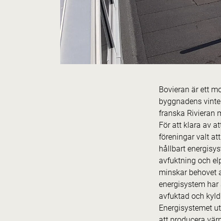
Bovieran är ett m
byggnadens vinter
franska Rivieran 
För att klara av a
föreningar valt at
hållbart energisys
avfuktning och elp
minskar behovet a
energisystem har 
avfuktad och kyld
Energisystemet ut
att producera vär