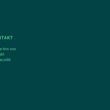
NTAKT
a hos oss
akt
ga jobb