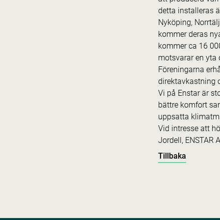
detta installeras 
Nyköping, Norrtäl
kommer deras nya 
kommer ca 16 000 m
motsvarar en yta 
Föreningarna erhå
direktavkastning 
Vi på Enstar är s
bättre komfort samt
uppsatta klimatm
Vid intresse att 
Jordell, ENSTAR A
Tillbaka