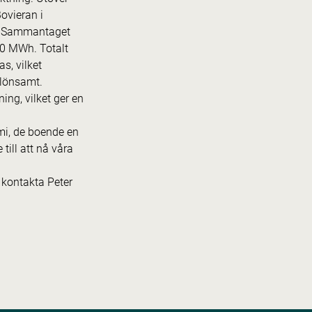
Bovieran i
em. Sammantaget
00 MWh. Totalt
s, vilket
 lönsamt.
ing, vilket ger en
mi, de boende en
 till att nå våra
 kontakta Peter