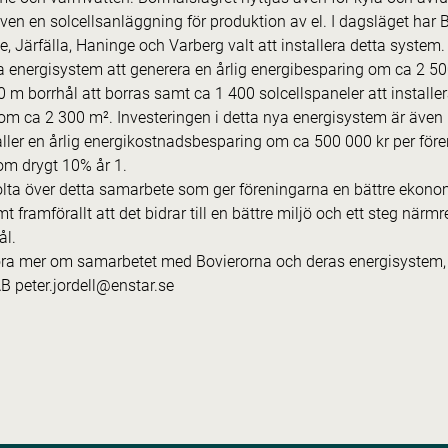
även en solcellsanläggning för produktion av el. I dagsläget har 
je, Järfälla, Haninge och Varberg valt att installera detta syst
energisystem att generera en årlig energibesparing om ca 2 5
 borrhål att borras samt ca 1 400 solcellspaneler att installera
om ca 2 300 m². Investeringen i detta nya energisystem är även
ller en årlig energikostnadsbesparing om ca 500 000 kr per fören
om drygt 10% år 1.
tolta över detta samarbete som ger föreningarna en bättre ekono
 framförallt att det bidrar till en bättre miljö och ett steg närmre
ål.
höra mer om samarbetet med Bovierorna och deras energisystem,
B peter.jordell@enstar.se