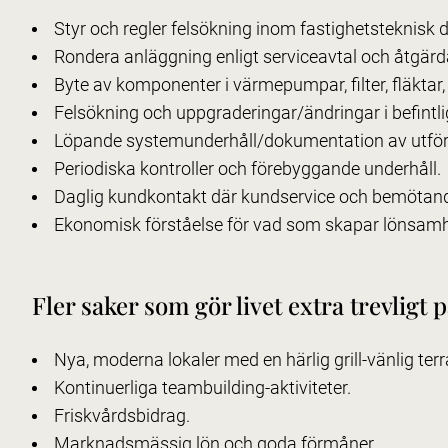
Styr och regler felsökning inom fastighetsteknisk dr
Rondera anläggning enligt serviceavtal och åtgärda
Byte av komponenter i värmepumpar, filter, fläktar, 
Felsökning och uppgraderingar/ändringar i befintl
Löpande systemunderhåll/dokumentation av utfört
Periodiska kontroller och förebyggande underhåll.
Daglig kundkontakt där kundservice och bemötande
Ekonomisk förståelse för vad som skapar lönsamh
Fler saker som gör livet extra trevligt p
Nya, moderna lokaler med en härlig grill-vänlig terr
Kontinuerliga teambuilding-aktiviteter.
Friskvårdsbidrag.
Marknadsmässig lön och goda förmåner.