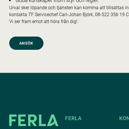
Goda kunskaper inom styr och regler.
Urval sker löpande och tjänsten kan komma att tillsättas in
kontakta TF Servicechef Carl-Johan Björk, 08-522 356 19
C
Vi ser fram emot att höra från dig!
ANSÖK
FERLA
KO