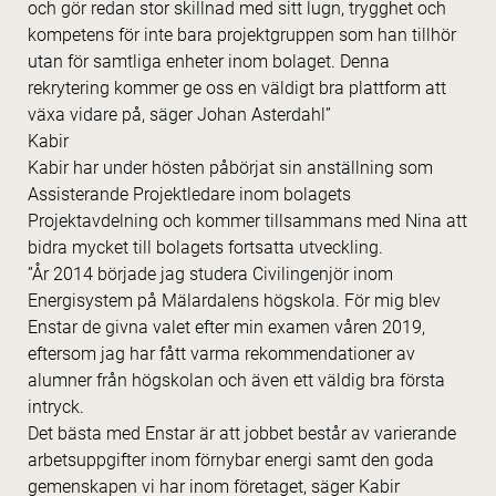
och gör redan stor skillnad med sitt lugn, trygghet och
kompetens för inte bara projektgruppen som han tillhör
utan för samtliga enheter inom bolaget. Denna
rekrytering kommer ge oss en väldigt bra plattform att
växa vidare på, säger Johan Asterdahl”
Kabir
Kabir har under hösten påbörjat sin anställning som
Assisterande Projektledare inom bolagets
Projektavdelning och kommer tillsammans med Nina att
bidra mycket till bolagets fortsatta utveckling.
”År 2014 började jag studera Civilingenjör inom
Energisystem på Mälardalens högskola. För mig blev
Enstar de givna valet efter min examen våren 2019,
eftersom jag har fått varma rekommendationer av
alumner från högskolan och även ett väldig bra första
intryck.
Det bästa med Enstar är att jobbet består av varierande
arbetsuppgifter inom förnybar energi samt den goda
gemenskapen vi har inom företaget, säger Kabir