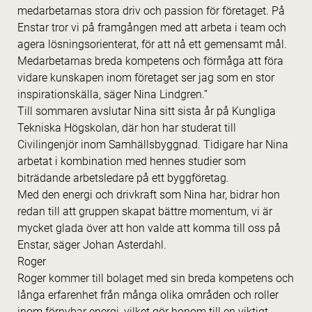
medarbetarnas stora driv och passion för företaget. På
Enstar tror vi på framgången med att arbeta i team och
agera lösningsorienterat, för att nå ett gemensamt mål.
Medarbetarnas breda kompetens och förmåga att föra
vidare kunskapen inom företaget ser jag som en stor
inspirationskälla, säger Nina Lindgren.”
Till sommaren avslutar Nina sitt sista år på Kungliga
Tekniska Högskolan, där hon har studerat till
Civilingenjör inom Samhällsbyggnad. Tidigare har Nina
arbetat i kombination med hennes studier som
biträdande arbetsledare på ett byggföretag.
Med den energi och drivkraft som Nina har, bidrar hon
redan till att gruppen skapat bättre momentum, vi är
mycket glada över att hon valde att komma till oss på
Enstar, säger Johan Asterdahl.
Roger
Roger kommer till bolaget med sin breda kompetens och
långa erfarenhet från många olika områden och roller
inom förnybar energi, vilket gör honom till en viktigt