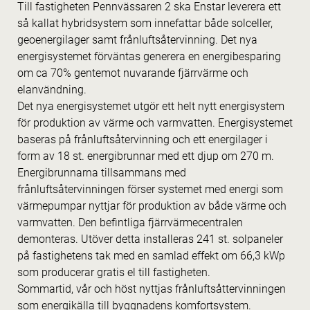
Till fastigheten Pennvässaren 2 ska Enstar leverera ett
så kallat hybridsystem som innefattar både solceller,
geoenergilager samt frånluftsåtervinning. Det nya
energisystemet förväntas generera en energibesparing
om ca 70% gentemot nuvarande fjärrvärme och
elanvändning.
Det nya energisystemet utgör ett helt nytt energisystem
för produktion av värme och varmvatten. Energisystemet
baseras på frånluftsåtervinning och ett energilager i
form av 18 st. energibrunnar med ett djup om 270 m.
Energibrunnarna tillsammans med
frånluftsåtervinningen förser systemet med energi som
värmepumpar nyttjar för produktion av både värme och
varmvatten. Den befintliga fjärrvärmecentralen
demonteras. Utöver detta installeras 241 st. solpaneler
på fastighetens tak med en samlad effekt om 66,3 kWp
som producerar gratis el till fastigheten.
Sommartid, vår och höst nyttjas frånluftsåttervinningen
som energikälla till byggnadens komfortsystem.