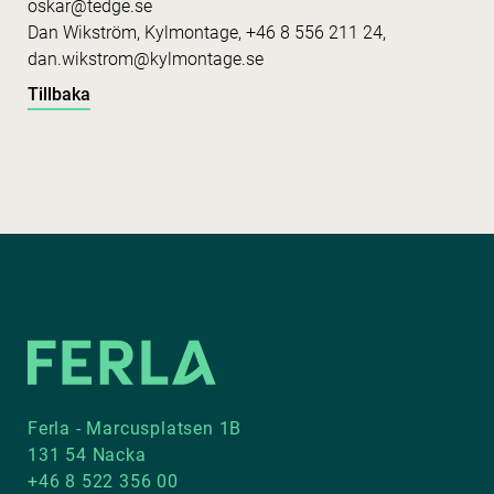
oskar@tedge.se
Dan Wikström, Kylmontage, +46 8 556 211 24,
dan.wikstrom@kylmontage.se
Tillbaka
Ferla - Marcusplatsen 1B
131 54 Nacka
+46 8 522 356 00