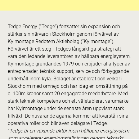
Tedge Energy (”Tedge”) fortsätter sin expansion och
stärker sin närvaro i Stockholm genom förvärvet av
Kylmontage Redotem Aktiebolag (”Kylmontage”).
Förvärvet är ett steg i Tedges långsiktiga strategi att
vara den ledande leverantören av hållbara energisystem.
Kylmontage grundandes 1979 och erbjuder alla typer av
entreprenader, teknisk support, service och förbyggande
underhåll inom kyla. Bolaget är etablerat och verkar i
Stockholm med omnejd och har idag en omsättning på
c. 100m kronor samt 20 engagerade medarbetare. Med
stark teknisk kompetens och ett väletablerat varumärke
har Kylmontage under de senaste åren uppvisat stark
tillväxt. De nuvarande ägarna kommer att kvarstå i sina
operativa roller och blir även delägare i Tedge.
“
Tedge är en växande aktör inom hållbara energisystem
som accelererar energiomställningen genom tekniskt