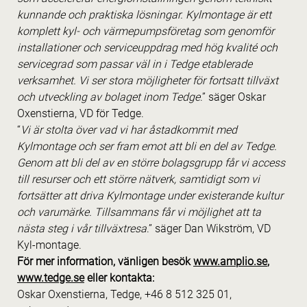
kunnande och praktiska lösningar. Kylmontage är ett
komplett kyl- och värmepumpsföretag som genomför
installationer och serviceuppdrag med hög kvalité och
servicegrad som passar väl in i Tedge etablerade
verksamhet. Vi ser stora möjligheter för fortsatt tillväxt
och utveckling av bolaget inom Tedge
.” säger Oskar
Oxenstierna, VD för Tedge.
“
Vi är stolta över vad vi har åstadkommit med
Kylmontage och ser fram emot att bli en del av Tedge.
Genom att bli del av en större bolagsgrupp får vi access
till resurser och ett större nätverk, samtidigt som vi
fortsätter att driva Kylmontage under existerande kultur
och varumärke. Tillsammans får vi möjlighet att ta
nästa steg i vår tillväxtresa
.” säger Dan Wikström, VD
Kyl-montage.
För mer information, vänligen besök
www.amplio.se
,
www.tedge.se
eller kontakta:
Oskar Oxenstierna, Tedge, +46 8 512 325 01,